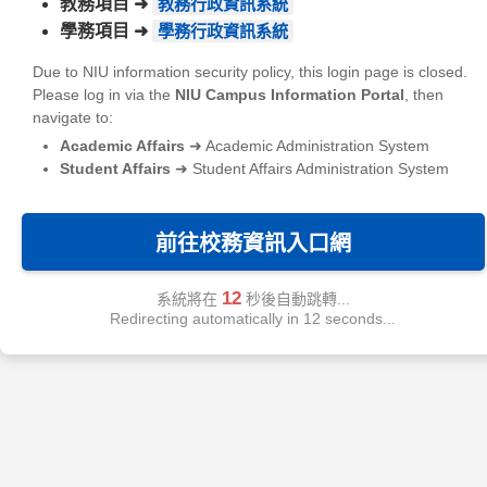
教務項目
➜
教務行政資訊系統
學務項目
➜
學務行政資訊系統
Due to NIU information security policy, this login page is closed.
Please log in via the
NIU Campus Information Portal
, then
navigate to:
Academic Affairs
➜ Academic Administration System
Student Affairs
➜ Student Affairs Administration System
前往校務資訊入口網
12
系統將在
秒後自動跳轉...
Redirecting automatically in
12
seconds...